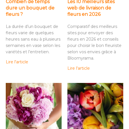
Combien de temps
Les 10 meilleurs sites
dure un bouquet de
web de livraison de
fleurs ?
fleurs en 2026
La durée d’un bouquet de
Comparatif des meilleurs
fleurs varie de quelques
sites pour envoyer des
heures sans eau à plusieurs
fleurs en 2026 et conseils
semaines en vase selon les
pour choisir le bon fleuriste
variétés et l’entretien.
selon vos envies grâce à
Bloomyrama.
Lire l'article
Lire l'article