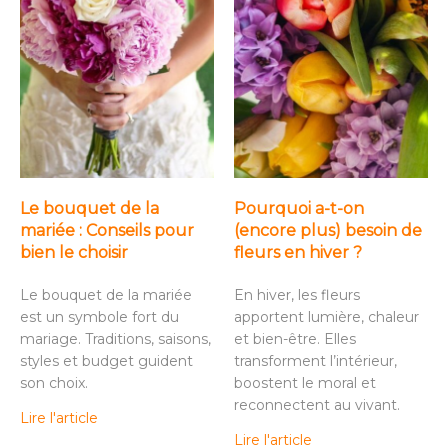
Le bouquet de la
Pourquoi a-t-on
mariée : Conseils pour
(encore plus) besoin de
bien le choisir
fleurs en hiver ?
Le bouquet de la mariée
En hiver, les fleurs
est un symbole fort du
apportent lumière, chaleur
mariage. Traditions, saisons,
et bien-être. Elles
styles et budget guident
transforment l’intérieur,
son choix.
boostent le moral et
reconnectent au vivant.
Lire l'article
Lire l'article