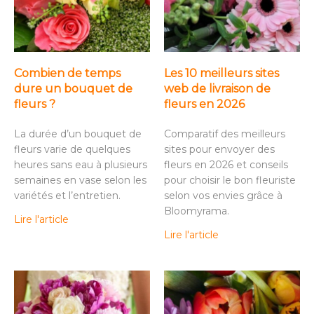
Combien de temps
Les 10 meilleurs sites
dure un bouquet de
web de livraison de
fleurs ?
fleurs en 2026
La durée d’un bouquet de
Comparatif des meilleurs
fleurs varie de quelques
sites pour envoyer des
heures sans eau à plusieurs
fleurs en 2026 et conseils
semaines en vase selon les
pour choisir le bon fleuriste
variétés et l’entretien.
selon vos envies grâce à
Bloomyrama.
Lire l'article
Lire l'article