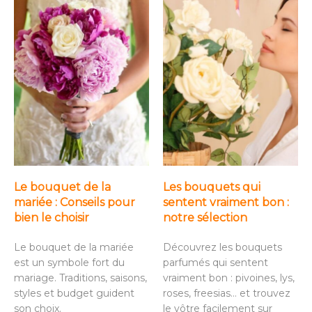
Le bouquet de la
Les bouquets qui
mariée : Conseils pour
sentent vraiment bon :
bien le choisir
notre sélection
Le bouquet de la mariée
Découvrez les bouquets
est un symbole fort du
parfumés qui sentent
mariage. Traditions, saisons,
vraiment bon : pivoines, lys,
styles et budget guident
roses, freesias… et trouvez
son choix.
le vôtre facilement sur