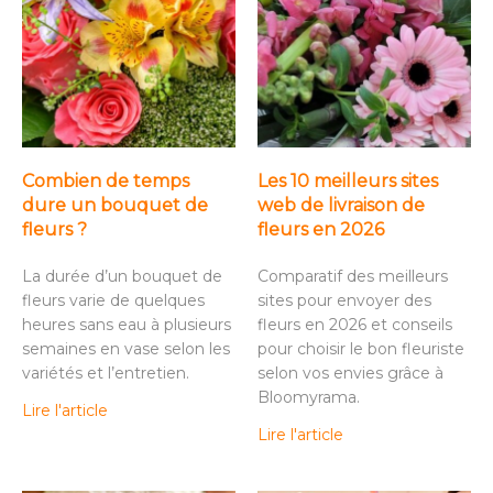
Combien de temps
Les 10 meilleurs sites
dure un bouquet de
web de livraison de
fleurs ?
fleurs en 2026
La durée d’un bouquet de
Comparatif des meilleurs
fleurs varie de quelques
sites pour envoyer des
heures sans eau à plusieurs
fleurs en 2026 et conseils
semaines en vase selon les
pour choisir le bon fleuriste
variétés et l’entretien.
selon vos envies grâce à
Bloomyrama.
Lire l'article
Lire l'article