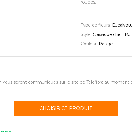
rouges.
Type de fleurs:
Eucalyptu
Style:
Classique chic , R
Couleur:
Rouge
aison vous seront communiqués sur le site de Teleflora au momen
CHOISIR CE PRODUIT