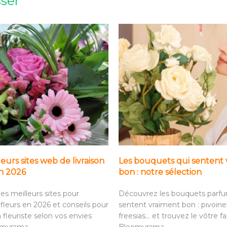
sser
leurs sites web de livraison
Les bouquets qui sentent 
en 2026
bon : notre sélection
es meilleurs sites pour
Découvrez les bouquets parfu
fleurs en 2026 et conseils pour
sentent vraiment bon : pivoines,
n fleuriste selon vos envies
freesias… et trouvez le vôtre f
omyrama.
Bloomyrama.