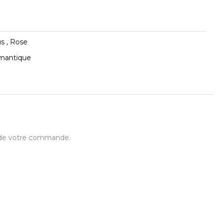
s , Rose
omantique
t de votre commande.