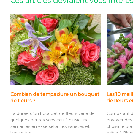
Ces articles devraient vous intére
Combien de temps dure un bouquet
Les 10 meil
de fleurs ?
de fleurs 
La durée d’un bouquet de fleurs varie de
Comparatif d
quelques heures sans eau à plusieurs
envoyer des 
semaines en vase selon les variétés et
choisir le bo
l’entretien.
grâce à Blo