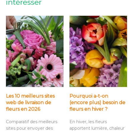
intéresser
Les 10 meilleurs sites
Pourquoi a-t-on
web de livraison de
(encore plus) besoin de
fleurs en 2026
fleurs en hiver ?
Comparatif des meilleurs
En hiver, les fleurs
sites pour envoyer des
apportent lumière, chaleur