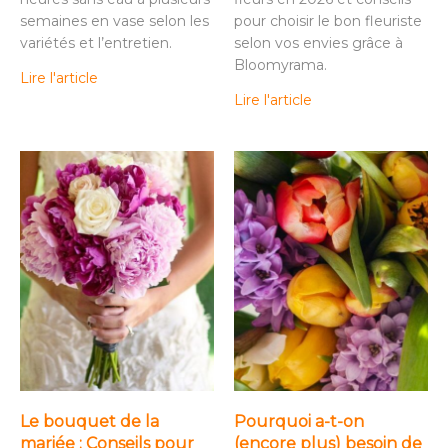
semaines en vase selon les
pour choisir le bon fleuriste
variétés et l’entretien.
selon vos envies grâce à
Bloomyrama.
Lire l'article
Lire l'article
Le bouquet de la
Pourquoi a-t-on
mariée : Conseils pour
(encore plus) besoin de