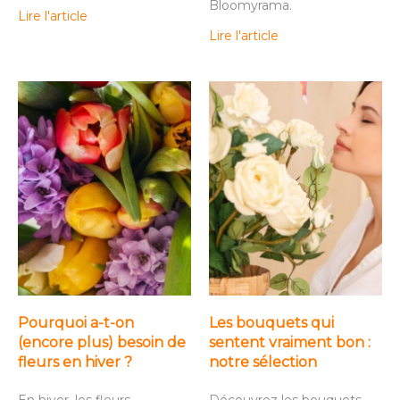
Bloomyrama.
Lire l'article
Lire l'article
Pourquoi a-t-on
Les bouquets qui
(encore plus) besoin de
sentent vraiment bon :
fleurs en hiver ?
notre sélection