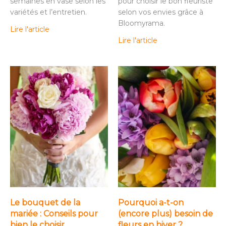
semaines en vase selon les
pour choisir le bon fleuriste
variétés et l’entretien.
selon vos envies grâce à
Bloomyrama.
Lire l'article
Lire l'article
Le bouquet de la
Pourquoi a-t-on
mariée : Conseils pour
(encore plus) besoin de
bien le choisir
fleurs en hiver ?