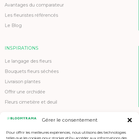
Avantages du comparateur
Les fleuristes référencés
Le Blog
INSPIRATIONS
Le langage des fleurs
Bouquets fleurs séchées
Livraison plantes
Offrir une orchidée
Fleurs cimetière et deuil
Gérer le consentement
CONTACT
Pour offrir les meilleures expériences, nous utilisons des technologies
Contactez-nous
telles que les cookies pour stocker et/ou accéder aux informations des