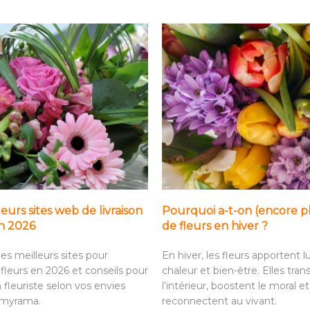
leurs sites web de livraison
Pourquoi a-t-on (encore p
en 2026
de fleurs en hiver ?
es meilleurs sites pour
En hiver, les fleurs apportent l
fleurs en 2026 et conseils pour
chaleur et bien-être. Elles tra
n fleuriste selon vos envies
l’intérieur, boostent le moral et
omyrama.
reconnectent au vivant.