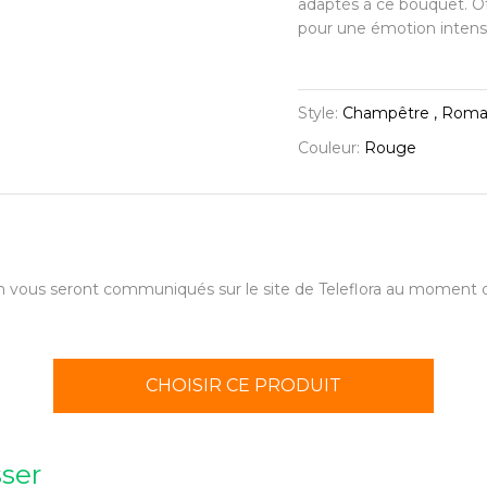
adaptés à ce bouquet. Of
pour une émotion intens
Style:
Champêtre , Roma
Couleur:
Rouge
aison vous seront communiqués sur le site de Teleflora au momen
CHOISIR CE PRODUIT
sser