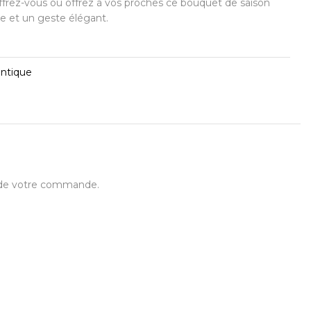
frez-vous ou offrez à vos proches ce bouquet de saison
e et un geste élégant.
ntique
t de votre commande.