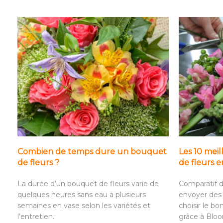
Combien de temps dure un bouquet
Les 10 meil
de fleurs ?
de fleurs 
La durée d’un bouquet de fleurs varie de
Comparatif d
quelques heures sans eau à plusieurs
envoyer des 
semaines en vase selon les variétés et
choisir le bo
l’entretien.
grâce à Blo