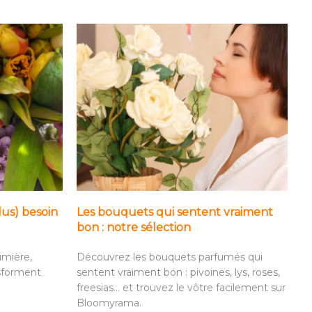
lus) besoin
Les bouquets qui sentent vraiment
bon : notre sélection
umière,
Découvrez les bouquets parfumés qui
nsforment
sentent vraiment bon : pivoines, lys, roses,
freesias… et trouvez le vôtre facilement sur
Bloomyrama.