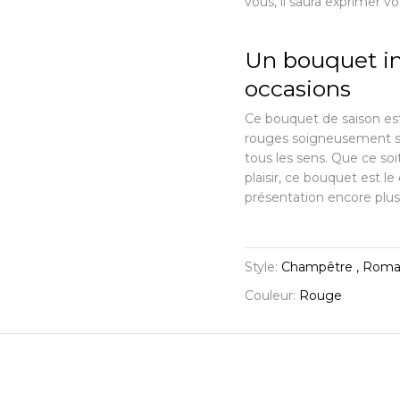
vous, il saura exprimer v
Un bouquet int
occasions
Ce bouquet de saison est
rouges soigneusement sél
tous les sens. Que ce soi
plaisir, ce bouquet est le
présentation encore plus
Style:
Champêtre , Roma
Couleur:
Rouge