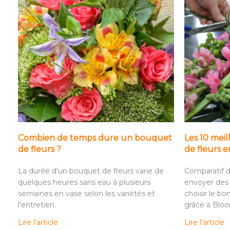
Combien de temps dure un bouquet
Les 10 meil
de fleurs ?
de fleurs 
La durée d’un bouquet de fleurs varie de
Comparatif d
quelques heures sans eau à plusieurs
envoyer des 
semaines en vase selon les variétés et
choisir le bo
l’entretien.
grâce à Blo
Lire l'article
Lire l'article