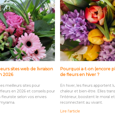
leurs sites web de livraison
Pourquoi a-t-on (encore p
en 2026
de fleurs en hiver ?
es meilleurs sites pour
En hiver, les fleurs apportent l
fleurs en 2026 et conseils pour
chaleur et bien-être. Elles tra
n fleuriste selon vos envies
l’intérieur, boostent le moral et
omyrama.
reconnectent au vivant.
Lire l'article