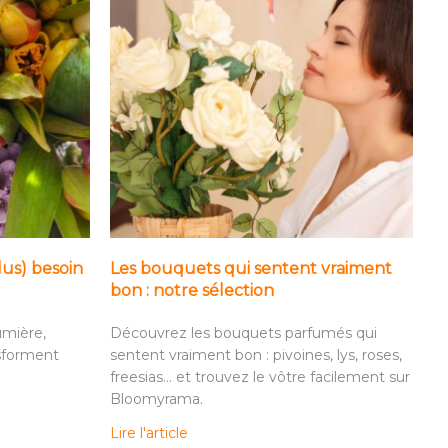
lus) besoin
Les bouquets qui sentent vraiment
bon : notre sélection
umière,
Découvrez les bouquets parfumés qui
nsforment
sentent vraiment bon : pivoines, lys, roses,
freesias… et trouvez le vôtre facilement sur
Bloomyrama.
Lire l'article