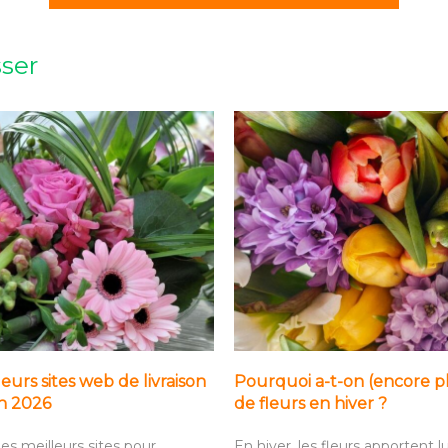
sser
leurs sites web de livraison
Pourquoi a-t-on (encore p
en 2026
de fleurs en hiver ?
es meilleurs sites pour
En hiver, les fleurs apportent l