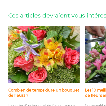
Ces articles devraient vous intére
Combien de temps dure un bouquet
Les 10 meil
de fleurs ?
de fleurs 
La durée d’un bouquet de fleurs varie de
Comparatif d