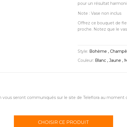
pour un résultat harmoni
Note : Vase non inclus
Offrez ce bouquet de fleu
proche. Notez que le vase
Style:
Bohème , Champê
Couleur:
Blanc , Jaune , M
aison vous seront communiqués sur le site de Teleflora au momen
CHOISIR CE PRODUIT