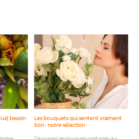
lus) besoin
Les bouquets qui sentent vraiment
bon : notre sélection
umière,
Découvrez les bouquets parfumés qui