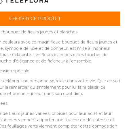
CHOISIR CE PRODUIT
: bouquet de fleurs jaunes et blanches
n couleurs avec ce magnifique bouquet de fleurs jaunes et
ne, symbole de luxe et de bonheur, est mise à l’honneur
orale éclatante. Les fleurs blanches et les touches de
uche d’élégance et de fraîcheur à l’ensemble.
asion spéciale
r célébrer une personne spéciale dans votre vie. Que ce soit
r la remercier ou simplement pour lui faire plaisir, ce
joie et bonne humeur dans son quotidien.
iées
 fleurs jaunes variées, choisies pour leur éclat et leur
blanches viennent apporter une touche de délicatesse et
Des feuillages verts viennent compléter cette composition