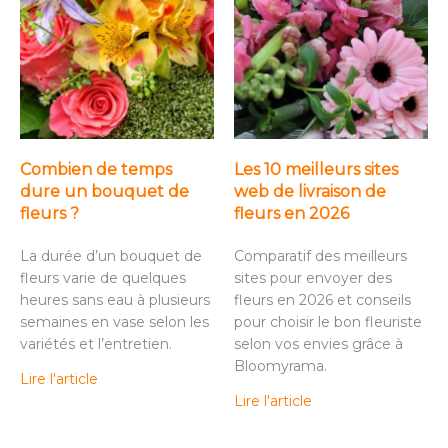
Combien de temps
Les 10 meilleurs sites
dure un bouquet de
web de livraison de
fleurs ?
fleurs en 2026
La durée d’un bouquet de
Comparatif des meilleurs
fleurs varie de quelques
sites pour envoyer des
heures sans eau à plusieurs
fleurs en 2026 et conseils
semaines en vase selon les
pour choisir le bon fleuriste
variétés et l’entretien.
selon vos envies grâce à
Bloomyrama.
Lire l'article
Lire l'article