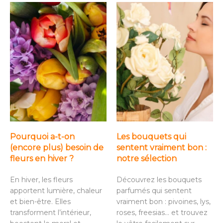
Pourquoi a-t-on
Les bouquets qui
(encore plus) besoin de
sentent vraiment bon :
fleurs en hiver ?
notre sélection
En hiver, les fleurs
Découvrez les bouquets
apportent lumière, chaleur
parfumés qui sentent
et bien-être. Elles
vraiment bon : pivoines, lys,
transforment l’intérieur,
roses, freesias… et trouvez