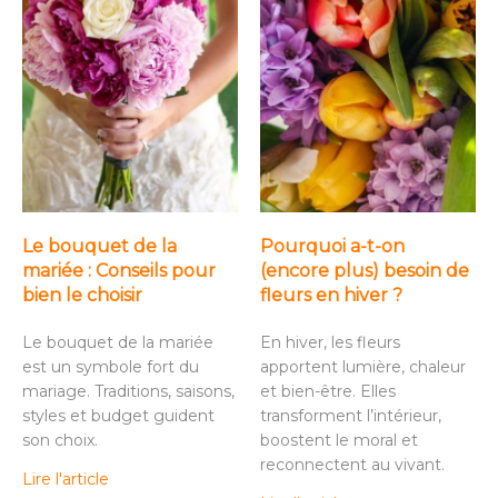
Le bouquet de la
Pourquoi a-t-on
mariée : Conseils pour
(encore plus) besoin de
bien le choisir
fleurs en hiver ?
Le bouquet de la mariée
En hiver, les fleurs
est un symbole fort du
apportent lumière, chaleur
mariage. Traditions, saisons,
et bien-être. Elles
styles et budget guident
transforment l’intérieur,
son choix.
boostent le moral et
reconnectent au vivant.
Lire l'article