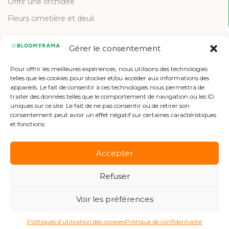
Offrir une orchidée
Fleurs cimetière et deuil
Gérer le consentement
CONTACT
Pour offrir les meilleures expériences, nous utilisons des technologies
Contactez-nous
telles que les cookies pour stocker et/ou accéder aux informations des
appareils. Le fait de consentir à ces technologies nous permettra de
Etre référencé
traiter des données telles que le comportement de navigation ou les ID
uniques sur ce site. Le fait de ne pas consentir ou de retirer son
Offres d'emploi
consentement peut avoir un effet négatif sur certaines caractéristiques
et fonctions.
Accepter
Refuser
Copyright © 2026 Bloomyrama
Voir les préférences
Politiques d’utilisation des cookies
Politique de confidentialité