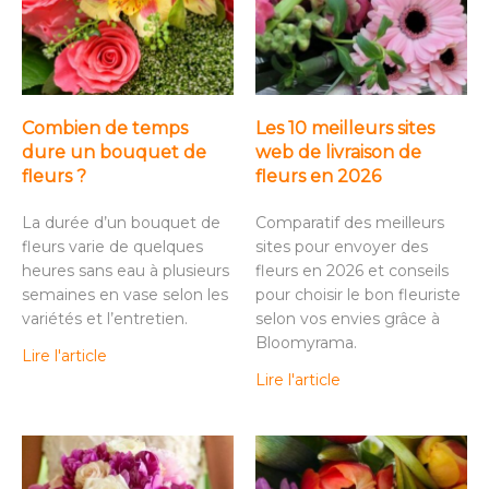
Combien de temps
Les 10 meilleurs sites
dure un bouquet de
web de livraison de
fleurs ?
fleurs en 2026
La durée d’un bouquet de
Comparatif des meilleurs
fleurs varie de quelques
sites pour envoyer des
heures sans eau à plusieurs
fleurs en 2026 et conseils
semaines en vase selon les
pour choisir le bon fleuriste
variétés et l’entretien.
selon vos envies grâce à
Bloomyrama.
Lire l'article
Lire l'article