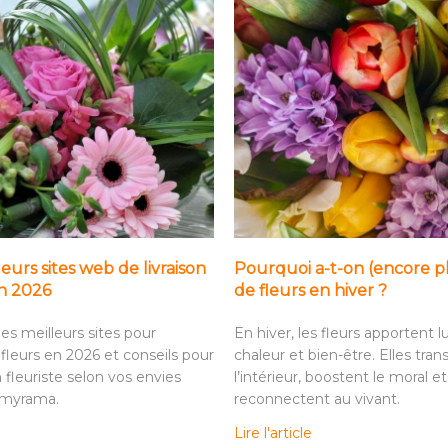
leurs sites web de livraison
Pourquoi a-t-on (encore p
en 2026
de fleurs en hiver ?
es meilleurs sites pour
En hiver, les fleurs apportent l
fleurs en 2026 et conseils pour
chaleur et bien-être. Elles tra
n fleuriste selon vos envies
l’intérieur, boostent le moral et
omyrama.
reconnectent au vivant.
Lire l'article