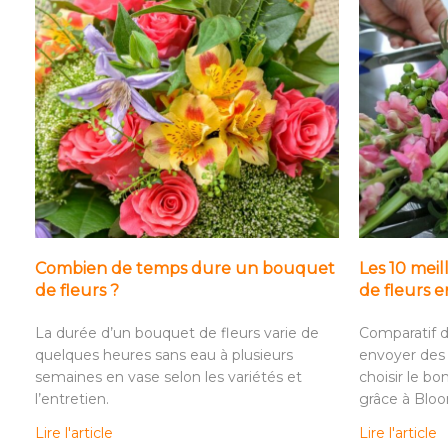
Combien de temps dure un bouquet
Les 10 meil
de fleurs ?
de fleurs 
La durée d’un bouquet de fleurs varie de
Comparatif d
quelques heures sans eau à plusieurs
envoyer des 
semaines en vase selon les variétés et
choisir le bo
l’entretien.
grâce à Blo
Lire l'article
Lire l'article