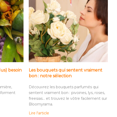
lus) besoin
Les bouquets qui sentent vraiment
bon : notre sélection
umière,
Découvrez les bouquets parfumés qui
nsforment
sentent vraiment bon : pivoines, lys, roses,
freesias… et trouvez le vôtre facilement sur
Bloomyrama.
Lire l'article