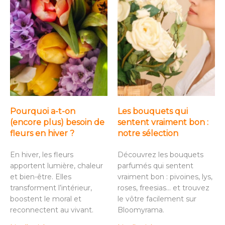
Pourquoi a-t-on
Les bouquets qui
(encore plus) besoin de
sentent vraiment bon :
fleurs en hiver ?
notre sélection
En hiver, les fleurs
Découvrez les bouquets
apportent lumière, chaleur
parfumés qui sentent
et bien-être. Elles
vraiment bon : pivoines, lys,
transforment l’intérieur,
roses, freesias… et trouvez
boostent le moral et
le vôtre facilement sur
reconnectent au vivant.
Bloomyrama.