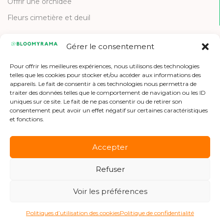
Offrir une orchidée
Fleurs cimetière et deuil
Gérer le consentement
CONTACT
Pour offrir les meilleures expériences, nous utilisons des technologies
Contactez-nous
telles que les cookies pour stocker et/ou accéder aux informations des
appareils. Le fait de consentir à ces technologies nous permettra de
Etre référencé
traiter des données telles que le comportement de navigation ou les ID
uniques sur ce site. Le fait de ne pas consentir ou de retirer son
Offres d'emploi
consentement peut avoir un effet négatif sur certaines caractéristiques
et fonctions.
Accepter
Refuser
Copyright © 2026 Bloomyrama
Voir les préférences
Politiques d’utilisation des cookies
Politique de confidentialité