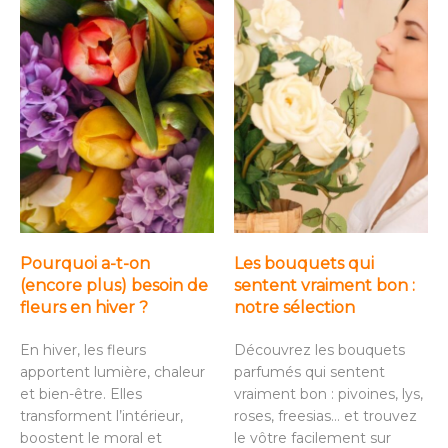
Pourquoi a-t-on
Les bouquets qui
(encore plus) besoin de
sentent vraiment bon :
fleurs en hiver ?
notre sélection
En hiver, les fleurs
Découvrez les bouquets
apportent lumière, chaleur
parfumés qui sentent
et bien-être. Elles
vraiment bon : pivoines, lys,
transforment l’intérieur,
roses, freesias… et trouvez
boostent le moral et
le vôtre facilement sur