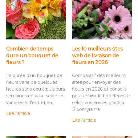
Combien de temps
Les 10 meilleurs sites
dure un bouquet de
web de livraison de
fleurs ?
fleurs en 2026
La durée d’un bouquet de
Comparatif des meilleurs
fleurs varie de quelques
sites pour envoyer des
heures sans eau à plusieurs
fleurs en 2026 et conseils
semaines en vase selon les
pour choisir le bon fleuriste
variétés et l’entretien.
selon vos envies grâce à
Bloomyrama.
Lire l'article
Lire l'article