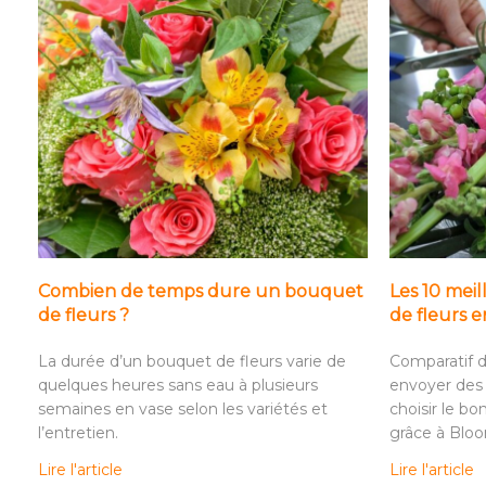
Combien de temps dure un bouquet
Les 10 meil
de fleurs ?
de fleurs 
La durée d’un bouquet de fleurs varie de
Comparatif d
quelques heures sans eau à plusieurs
envoyer des 
semaines en vase selon les variétés et
choisir le bo
l’entretien.
grâce à Blo
Lire l'article
Lire l'article