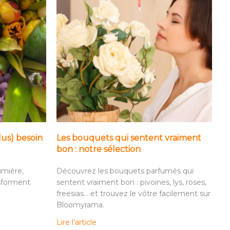
lus) besoin
Les bouquets qui sentent vraiment
bon : notre sélection
umière,
Découvrez les bouquets parfumés qui
nsforment
sentent vraiment bon : pivoines, lys, roses,
freesias… et trouvez le vôtre facilement sur
Bloomyrama.
Lire l'article