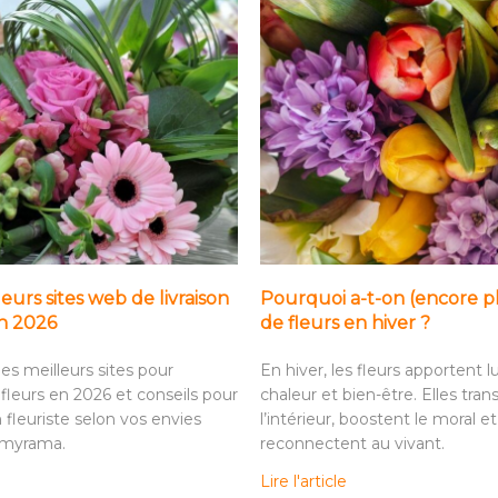
leurs sites web de livraison
Pourquoi a-t-on (encore p
en 2026
de fleurs en hiver ?
es meilleurs sites pour
En hiver, les fleurs apportent l
fleurs en 2026 et conseils pour
chaleur et bien-être. Elles tra
n fleuriste selon vos envies
l’intérieur, boostent le moral et
omyrama.
reconnectent au vivant.
Lire l'article