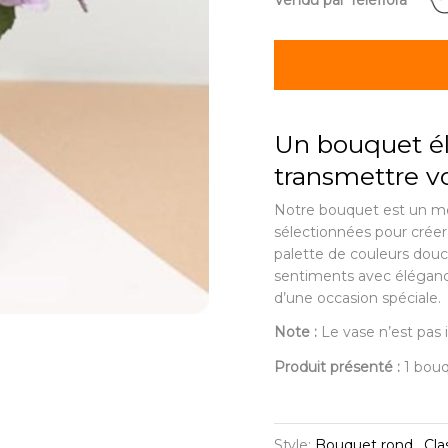
Vendu par Teleflora
Un bouquet él
transmettre v
Notre bouquet est un m
sélectionnées pour créer
palette de couleurs douce
sentiments avec élégance.
d’une occasion spéciale.
Note :
Le vase n’est pas i
Produit présenté :
1 bou
Style:
Bouquet rond , Cla