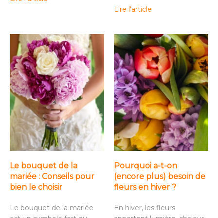
Lire l'article
Le bouquet de la
Pourquoi a-t-on
mariée : Conseils pour
(encore plus) besoin de
bien le choisir
fleurs en hiver ?
Le bouquet de la mariée
En hiver, les fleurs