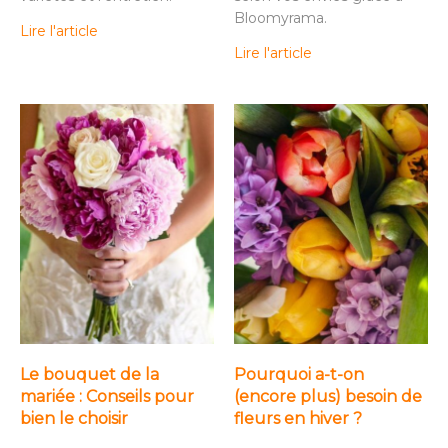
Bloomyrama.
Lire l'article
Lire l'article
Le bouquet de la
Pourquoi a-t-on
mariée : Conseils pour
(encore plus) besoin de
bien le choisir
fleurs en hiver ?