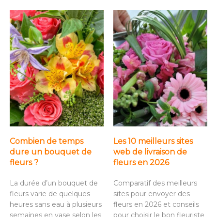
Combien de temps
Les 10 meilleurs sites
dure un bouquet de
web de livraison de
fleurs ?
fleurs en 2026
La durée d’un bouquet de
Comparatif des meilleurs
fleurs varie de quelques
sites pour envoyer des
heures sans eau à plusieurs
fleurs en 2026 et conseils
semaines en vase selon les
pour choisir le bon fleuriste