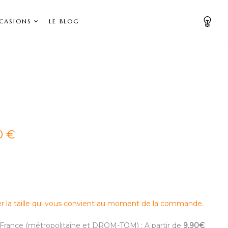
CASIONS
LE BLOG
0 €
er la taille qui vous convient au moment de la commande.
en France (métropolitaine et DROM-TOM) : A partir de
9,90€