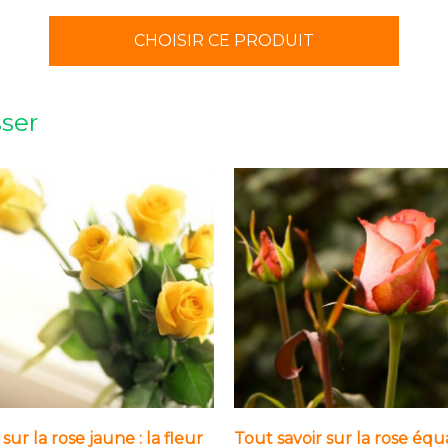
CHOISIR CE PRODUIT
sser
sur la rose jaune : la fleur
Tout savoir sur la rose équ