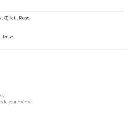
 , Œillet , Rose
, Rose
es.
es le jour même.