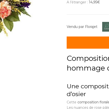
A l’étranger :
14,95€
Vendu par Florajet
Composition
hommage do
Une compositi
d’osier
Cette
composition floral
Les nuances de rose pâl