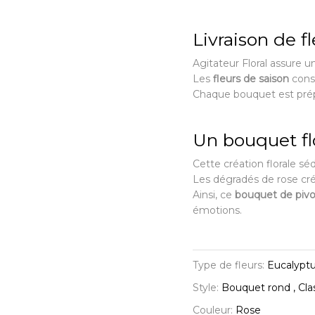
Livraison de f
Agitateur Floral assure 
Les
fleurs de saison
conse
Chaque bouquet est prépa
Un bouquet fl
Cette création florale sé
Les dégradés de rose cr
Ainsi, ce
bouquet de pivo
émotions.
Type de fleurs:
Eucalyptu
Style:
Bouquet rond , Cla
Couleur:
Rose