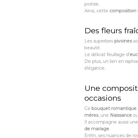
poésie.
Ainsi, cette
composition f
Des fleurs fr
Les superbes
pivoines
so
beauté.
Le délicat feuillage d’
euc
De plus, un lien en raphi
élégance.
Une compositio
occasions
Ce
bouquet romantique
mères
, une
Naissance
ou
Il accompagne aussi une
de mariage
.
Enfin, ses nuances de r