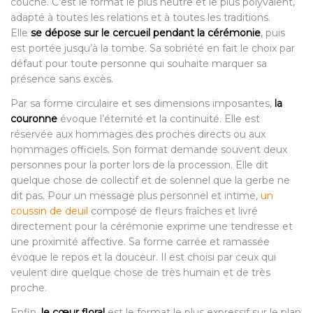
couché. C’est le format le plus neutre et le plus polyvalent,
adapté à toutes les relations et à toutes les traditions.
Elle
se dépose sur le cercueil pendant la cérémonie
, puis
est portée jusqu’à la tombe. Sa sobriété en fait le choix par
défaut pour toute personne qui souhaite marquer sa
présence sans excès.
Par sa forme circulaire et ses dimensions imposantes,
la
couronne
évoque l’éternité et la continuité. Elle est
réservée aux hommages des proches directs ou aux
hommages officiels. Son format demande souvent deux
personnes pour la porter lors de la procession. Elle dit
quelque chose de collectif et de solennel que la gerbe ne
dit pas. Pour un message plus personnel et intime,
un
coussin de deuil
composé de fleurs fraîches et livré
directement pour la cérémonie exprime une tendresse et
une proximité affective. Sa forme carrée et ramassée
évoque le repos et la douceur. Il est choisi par ceux qui
veulent dire quelque chose de très humain et de très
proche.
Enfin,
le cœur floral
est le format le plus expressif sur le plan