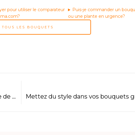
yer pour utiliser le comparateur
Puis-je commander un bouque
ama.com?
ou une plante en urgence?
R TOUS LES BOUQUETS
Tout savoir sur le Freesia : la star discrète de vos plus beaux bouquets