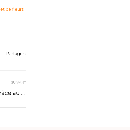
t de fleurs
Partager :
SUIVANT
Mettez du style dans vos bouquets grâce au freesia