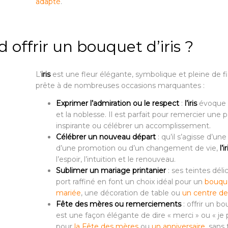
adapté
.
 offrir un bouquet d’iris ?
L’
iris
est une fleur élégante, symbolique et pleine de fi
prête à de nombreuses occasions marquantes :
Exprimer l’admiration ou le respect
:
l’iris
évoque 
et la noblesse. Il est parfait pour remercier une
inspirante ou célébrer un accomplissement.
Célébrer un nouveau départ
: qu’il s’agisse d’un
d’une promotion ou d’un changement de vie,
l’ir
l’espoir, l’intuition et le renouveau.
Sublimer un mariage printanier
: ses teintes déli
port raffiné en font un choix idéal pour un
bouqu
mariée
, une décoration de table ou
un centre d
Fête des mères ou remerciements
: offrir un bo
est une façon élégante de dire « merci » ou « je 
pour
la Fête des mères
ou
un anniversaire
, sans