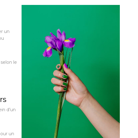
er un
ou
selon le
rs
ein d’un
pour un