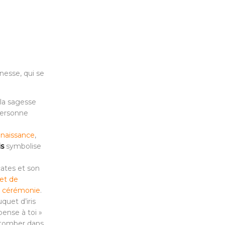
nesse, qui se
la sagesse
 personne
e
naissance
,
is
symbolise
cates et son
et de
e cérémonie
.
uquet d’iris
pense à toi »
 tomber dans