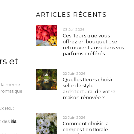
ARTICLES RÉCENTS
03 Juil 2026
Ces fleurs que vous
offrez en bouquet… se
retrouvent aussi dans vos
parfums préférés
rs et
22 Juin 2026
Quelles fleurs choisir
st la même
selon le style
chromatique,
architectural de votre
maison rénovée ?
x (ex. :
22 Juin 2026
z des
iris
Comment choisir la
composition florale