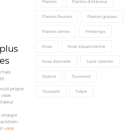
Plantes
Plantes d’intérieur
Plantes fleuries
Plantes grasses
Plantes vertes
Printemps
 plus
Rose
Rose équatorienne
tes
Rose éternelle
Saint-Valentin
, mais
Statice
Tournesol
é :
outil propre.
Toussaint
Tulipe
 vase.
 chaleur
 vinaigre
actérien.
un
vase