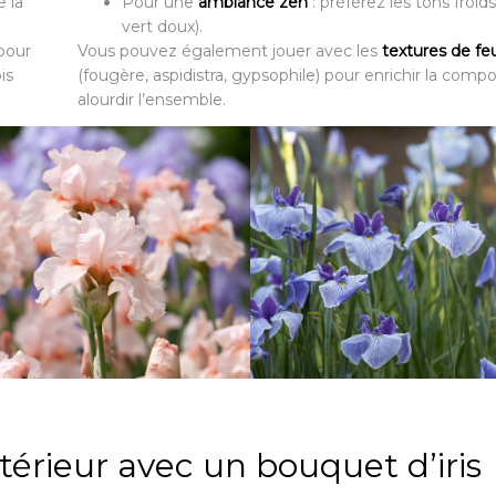
e la
Pour une
ambiance
zen
: préférez les tons froids
vert doux).
 pour
Vous pouvez également jouer avec les
textures de feu
is
(fougère, aspidistra, gypsophile) pour enrichir la compo
alourdir l’ensemble.
térieur avec un bouquet d’iris