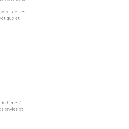
ondeur de ses
oétique et
n de fleurs à
os envies et