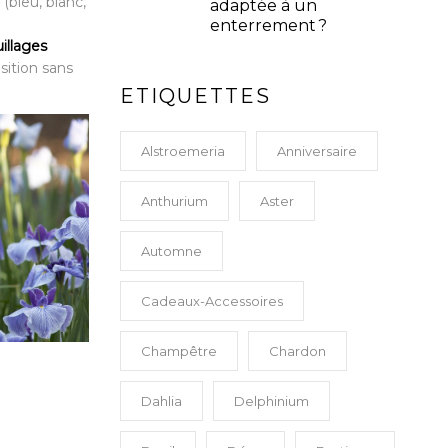
 (bleu, blanc,
adaptée à un
enterrement ?
illages
sition sans
ETIQUETTES
Alstroemeria
Anniversaire
Anthurium
Aster
Automne
Cadeaux-Accessoires
Champêtre
Chardon
Dahlia
Delphinium