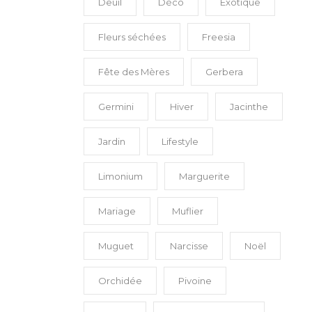
Deuil
Déco
Exotique
Fleurs séchées
Freesia
Fête des Mères
Gerbera
Germini
Hiver
Jacinthe
Jardin
Lifestyle
Limonium
Marguerite
Mariage
Muflier
Muguet
Narcisse
Noël
Orchidée
Pivoine