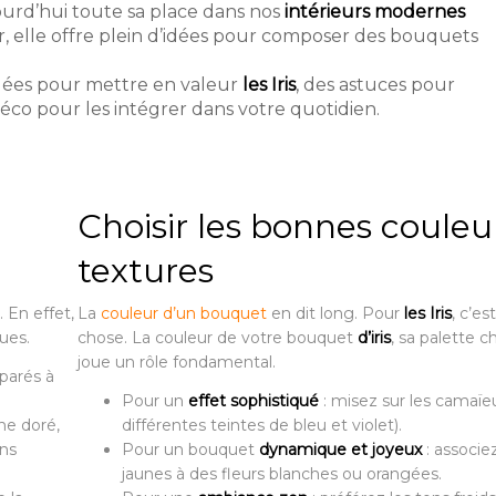
ujourd’hui toute sa place dans nos
intérieurs modernes
ier, elle offre plein d’idées pour composer des bouquets
idées pour mettre en valeur
les Iris
, des astuces pour
déco pour les intégrer dans votre quotidien.
Choisir les bonnes couleu
textures
 En effet,
La
couleur d’un bouquet
en dit long. Pour
les Iris
, c’e
ques.
chose. La couleur de votre bouquet
d’iris
, sa palette 
joue un rôle fondamental.
parés à
Pour un
effet sophistiqué
: misez sur les camaïeu
ne doré,
différentes teintes de bleu et violet).
ons
Pour un bouquet
dynamique et joyeux
: associe
jaunes à des fleurs blanches ou orangées.