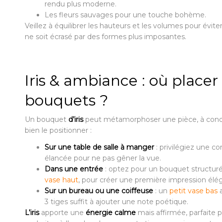
rendu plus moderne.
Les fleurs sauvages pour une touche bohème.
Veillez à équilibrer les hauteurs et les volumes pour évit
ne soit écrasé par des formes plus imposantes.
Iris & ambiance : où placer
bouquets ?
Un bouquet
d’iris
peut métamorphoser une pièce, à cond
bien le positionner :
Sur une table de salle à manger
: privilégiez une c
élancée pour ne pas gêner la vue.
Dans une entrée
: optez pour un bouquet structur
vase haut
, pour créer une première impression élé
Sur un bureau ou une coiffeuse
: un
petit vase bas
a
3 tiges suffit à ajouter une note poétique.
L’iris
apporte une
énergie calme
mais affirmée, parfaite p