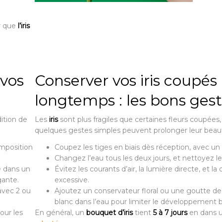
er que
l’iris
 vos
Conserver vos iris coupés
longtemps : les bons ges
ition de
Les
iris
sont plus fragiles que certaines fleurs coupées
quelques gestes simples peuvent prolonger leur beaut
omposition
Coupez les tiges en biais dès réception, avec un 
Changez l’eau tous les deux jours, et nettoyez le
é dans un
Évitez les courants d’air, la lumière directe, et la
gante.
excessive.
vec 2 ou
Ajoutez un conservateur floral ou une goutte de
blanc dans l’eau pour limiter le développement b
our les
En général, un
bouquet d’iris
tient
5 à 7 jours
en dans 