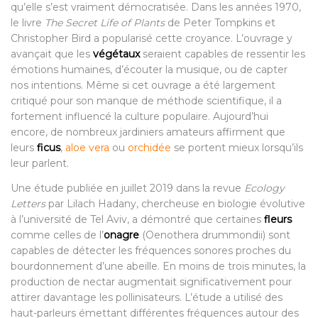
qu’elle s’est vraiment démocratisée. Dans les années 1970,
le livre
The Secret Life of Plants
de Peter Tompkins et
Christopher Bird a popularisé cette croyance. L’ouvrage y
avançait que les
végétaux
seraient capables de ressentir les
émotions humaines, d’écouter la musique, ou de capter
nos intentions. Même si cet ouvrage a été largement
critiqué pour son manque de méthode scientifique, il a
fortement influencé la culture populaire. Aujourd’hui
encore, de nombreux jardiniers amateurs affirment que
leurs
ficus
,
aloe vera
ou
orchidée
se portent mieux lorsqu’ils
leur parlent.
Une étude publiée en juillet 2019 dans la revue
Ecology
Letters
par Lilach Hadany, chercheuse en biologie évolutive
à l’université de Tel Aviv, a démontré que certaines
fleurs
comme celles de l’
onagre
(Oenothera drummondii) sont
capables de détecter les fréquences sonores proches du
bourdonnement d’une abeille. En moins de trois minutes, la
production de nectar augmentait significativement pour
attirer davantage les pollinisateurs. L’étude a utilisé des
haut-parleurs émettant différentes fréquences autour des