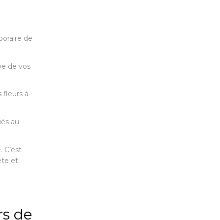
poraire de
be de vos
 fleurs à
iés au
 C’est
ète et
rs de