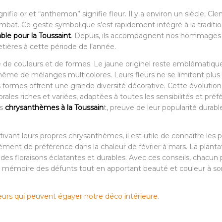
gnifie or et “anthemon” signifie fleur. Il y a environ un siècle, C
bat. Ce geste symbolique s’est rapidement intégré à la traditio
ble pour la Toussaint
. Depuis, ils accompagnent nos hommages
tières à cette période de l’année.
te de couleurs et de formes. Le jaune originel reste emblématiqu
même de mélanges multicolores. Leurs fleurs ne se limitent plus
s formes offrent une grande diversité décorative. Cette évolutio
les riches et variées, adaptées à toutes les sensibilités et préf
es
chrysanthèmes à la Toussain
t, preuve de leur popularité durabl
ivant leurs propres chrysanthèmes, il est utile de connaître les 
sèment de préférence dans la chaleur de février à mars. La planta
 des floraisons éclatantes et durables. Avec ces conseils, chacun
a mémoire des défunts tout en apportant beauté et couleur à son
eurs qui peuvent égayer notre déco intérieure
.