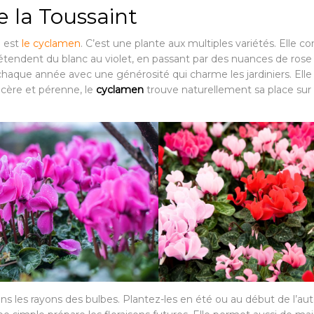
e la Toussaint
e est
le cyclamen
. C’est une plante aux multiples variétés. Elle 
’étendent du blanc au violet, en passant par des nuances de rose
 chaque année avec une générosité qui charme les jardiniers. El
cère et pérenne, le
cyclamen
trouve naturellement sa place sur 
s les rayons des bulbes. Plantez-les en été ou au début de l’a