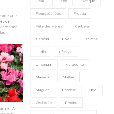
Deuil
Déco
Exotique
Fleurs séchées
Freesia
compte une
 et de
Fête des Mères
Gerbera
le demande
les
Germini
Hiver
Jacinthe
Jardin
Lifestyle
Limonium
Marguerite
Mariage
Muflier
Muguet
Narcisse
Noël
Orchidée
Pivoine
utomne. À