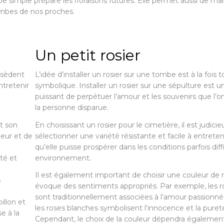
pe simple prépare les floraisons futures. Elle permet aussi de mai
ombes de nos proches.
Un petit rosier
ssèdent
L’idée d’installer un rosier sur une tombe est à la fois
ntretenir
symbolique. Installer un rosier sur une sépulture est
puissant de perpétuer l’amour et les souvenirs que l’o
la personne disparue.
et son
En choisissant un rosier pour le cimetière, il est judici
leur et de
sélectionner une variété résistante et facile à entreteni
qu’elle puisse prospérer dans les conditions parfois diff
nté et
environnement.
Il est également important de choisir une couleur de 
s
évoque des sentiments appropriés. Par exemple, les 
sont traditionnellement associées à l’amour passionné
illon et
les roses blanches symbolisent l’innocence et la puret
e à la
Cependant, le choix de la couleur dépendra égalemen