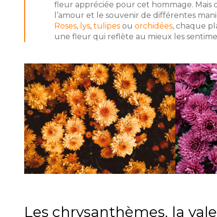
fleur appréciée pour cet hommage. Mais d
l’amour et le souvenir de différentes mani
Roses
,
lys
,
tulipes
ou
orchidées
, chaque pl
une fleur qui reflète au mieux les sentimen
Les chrysanthèmes, la vale