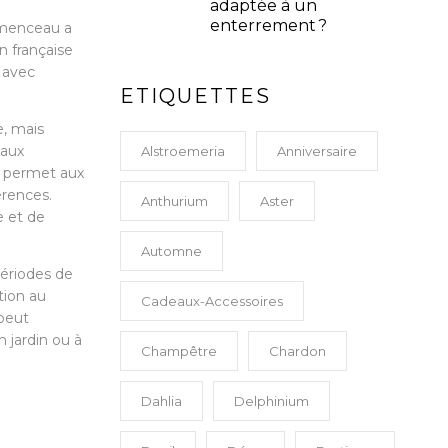
adaptée à un
enterrement ?
lemenceau a
n française
 avec
ETIQUETTES
e, mais
 aux
Alstroemeria
Anniversaire
n permet aux
érences.
Anthurium
Aster
e et de
Automne
périodes de
tion au
Cadeaux-Accessoires
 peut
 jardin ou à
Champêtre
Chardon
Dahlia
Delphinium