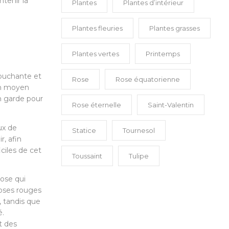
ntenir la
Plantes
Plantes d’intérieur
Plantes fleuries
Plantes grasses
Plantes vertes
Printemps
 touchante et
Rose
Rose équatorienne
 un moyen
n garde pour
Rose éternelle
Saint-Valentin
eux de
Statice
Tournesol
r, afin
iciles de cet
Toussaint
Tulipe
rose qui
roses rouges
, tandis que
é.
t des