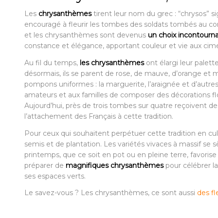
Les
chrysanthèmes
tirent leur nom du grec : “chrysos” si
encouragé à fleurir les tombes des soldats tombés au com
et les chrysanthèmes sont devenus
un choix incontourna
constance et élégance, apportant couleur et vie aux cime
Au fil du temps,
les chrysanthèmes
ont élargi leur palet
désormais, ils se parent de rose, de mauve, d’orange et 
pompons uniformes : la marguerite, l’araignée et d’autre
amateurs et aux familles de composer des décorations flora
Aujourd’hui, près de trois tombes sur quatre reçoivent d
l’attachement des Français à cette tradition.
Pour ceux qui souhaitent perpétuer cette tradition en cult
semis et de plantation. Les variétés vivaces à massif se 
printemps, que ce soit en pot ou en pleine terre, favorise
préparer de
magnifiques chrysanthèmes
pour célébrer l
ses espaces verts.
Le savez-vous ? Les chrysanthèmes, ce sont aussi
des fl