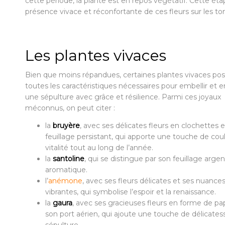
cette période, la plante est en repos végétatif. Cette éta
présence vivace et réconfortante de ces fleurs sur les t
Les plantes vivaces
Bien que moins répandues, certaines plantes vivaces po
toutes les caractéristiques nécessaires pour embellir et e
une sépulture avec grâce et résilience. Parmi ces joyaux
méconnus, on peut citer :
la
bruyère
, avec ses délicates fleurs en clochettes 
feuillage persistant, qui apporte une touche de cou
vitalité tout au long de l’année.
la
santoline
, qui se distingue par son feuillage arge
aromatique.
l’
anémone
, avec ses fleurs délicates et ses nuance
vibrantes, qui symbolise l’espoir et la renaissance.
la
gaura
, avec ses gracieuses fleurs en forme de pap
son port aérien, qui ajoute une touche de délicatess
sépulture.