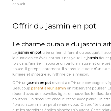
adoucit.
Offrir du jasmin en pot
Le charme durable du jasmin ar
Le
jasmin en pot
crée un lien différent du bouquet. Il 
le quotidien en évoluant sous nos yeux. Le
jasmin
fleurit 
fois dans l’année. Il apporte un parfum naturel et une pr
douce. Il grimpe lentement. Il s’enroule autour d’un tuteur.
lumière et s’intègre au rythme de la maison.
Offrir un
jasmin en pot
revient à offrir une compagnie vé
Beaucoup
parlent à leur jasmin
en l’observant pousser. L
répond avec de nouvelles tiges, de nouvelles feuilles, d
boutons. On découvre chaque étape avec plaisir. On atte
floraison comme un petit rendez-vous. On profite du pa
que les premières étoiles blanches s’ouvrent. Cette relat