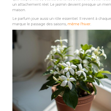
un attachement réel. Le jasmin devient presque un mem
maison.
Le parfum joue aussi un rôle essentiel. Il revient à chaque 
marque le passage des saisons,
même l’hiver
.