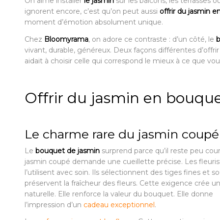
On aime installer
le jasmin
sur les balcons, les terrasses
ignorent encore, c’est qu’on peut aussi
offrir du jasmin 
moment d’émotion absolument unique.
Chez
Bloomyrama
, on adore ce contraste : d’un côté, le
b
vivant, durable, généreux. Deux façons différentes d’offr
aidait à choisir celle qui correspond le mieux à ce que vou
Offrir du jasmin en bouqu
Le charme rare du jasmin coupé
Le
bouquet de jasmin
surprend parce qu’il reste peu cour
jasmin coupé demande une cueillette précise. Les fleuris
l’utilisent avec soin. Ils sélectionnent des tiges fines et so
préservent la fraîcheur des fleurs. Cette exigence crée u
naturelle. Elle renforce la valeur du bouquet. Elle donne
l’impression d’un
cadeau exceptionnel
.