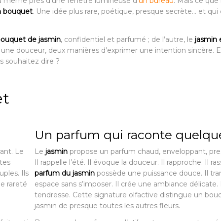
 ou même près d’une fenêtre lumineuse d’
un bureau
. Mais ce qu
en bouquet
. Une idée plus rare, poétique, presque secrète… et qui
ouquet de jasmin
, confidentiel et parfumé ; de l’autre, le
jasmin 
ir une douceur, deux manières d’exprimer une intention sincère. E
s souhaitez dire ?
et
Un parfum qui raconte quelqu
ant. Le
Le
jasmin
propose un parfum chaud, enveloppant, pres
tes
Il rappelle l’été. Il évoque la douceur. Il rapproche. Il ra
uples. Ils
parfum du jasmin
possède une puissance douce. Il tr
ne rareté
espace sans s’imposer. Il crée une ambiance délicate. Il
tendresse. Cette signature olfactive distingue un bou
jasmin de presque toutes les autres fleurs.