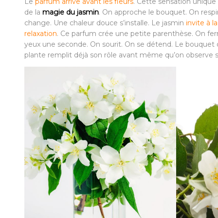
Le
parfum arrive avant les fleurs
. Cette sensation unique f
de la
magie du jasmin
. On approche le bouquet. On respire
change. Une chaleur douce s’installe. Le jasmin
invite à la
relaxation
. Ce parfum crée une petite parenthèse. On fe
yeux une seconde. On sourit. On se détend. Le bouquet 
plante remplit déjà son rôle avant même qu’on observe se