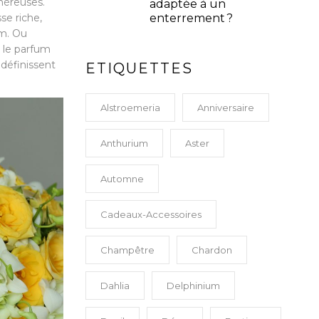
néreuses.
adaptée à un
se riche,
enterrement ?
um. Ou
 le parfum
i définissent
ETIQUETTES
Alstroemeria
Anniversaire
Anthurium
Aster
Automne
Cadeaux-Accessoires
Champêtre
Chardon
Dahlia
Delphinium