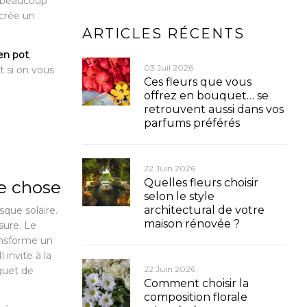
e beaucoup
 crée un
ARTICLES RÉCENTS
en pot
,
03 Juil 2026
t si on vous
Ces fleurs que vous
offrez en bouquet… se
retrouvent aussi dans vos
parfums préférés
22 Juin 2026
Quelles fleurs choisir
e chose
selon le style
architectural de votre
que solaire.
maison rénovée ?
ssure. Le
ansforme un
 invite à la
22 Juin 2026
quet de
Comment choisir la
composition florale