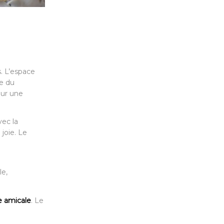
s. L’espace
e du
ur une
vec la
 joie. Le
le,
te amicale
. Le