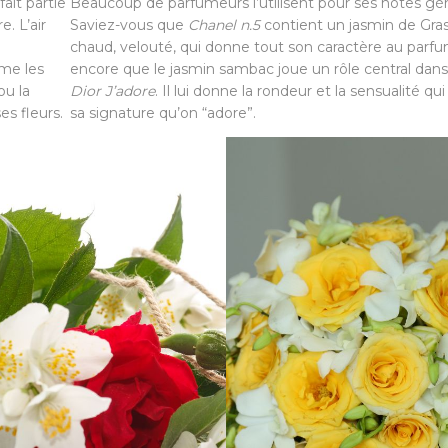
ait partie
Beaucoup de parfumeurs l’utilisent pour ses notes gé
. L’air
Saviez-vous que
Chanel n.5
contient un jasmin de Gras
chaud, velouté, qui donne tout son caractère au parf
rme les
encore que le jasmin sambac joue un rôle central dans
ou la
Dior J’adore
. Il lui donne la rondeur et la sensualité qu
s fleurs.
sa signature qu’on “adore”.