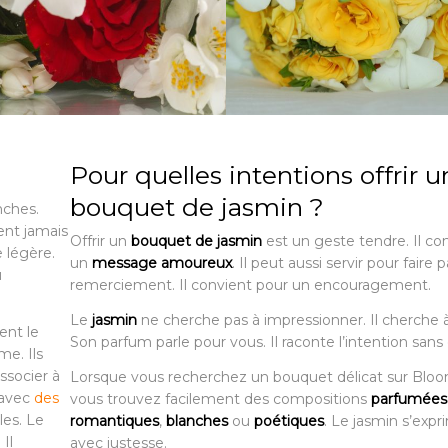
Pour quelles intentions offrir u
bouquet de jasmin ?
nches.
ent jamais
Offrir un
bouquet de jasmin
est un geste tendre. Il co
 légère.
un
message amoureux
. Il peut aussi servir pour faire 
u
remerciement. Il convient pour un encouragement.
Le
jasmin
ne cherche pas à impressionner. Il cherche 
ent le
Son parfum parle pour vous. Il raconte l’intention sans
e. Ils
ssocier à
Lorsque vous recherchez un bouquet délicat sur Blo
: avec
des
vous trouvez facilement des compositions
parfumées
les. Le
romantiques
,
blanches
ou
poétiques
. Le jasmin s’expr
 Il
avec justesse.