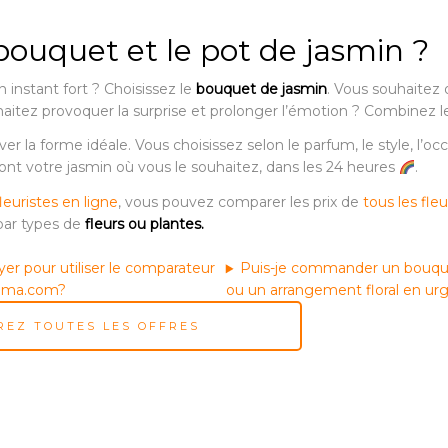
bouquet et le pot de jasmin ?
 instant fort ? Choisissez le
bouquet de jasmin
. Vous souhaitez o
haitez provoquer la surprise et prolonger l’émotion ? Combinez l
er la forme idéale. Vous choisissez selon le parfum, le style, l’occ
ront votre jasmin où vous le souhaitez, dans les 24 heures
.
leuristes en ligne
, vous pouvez comparer les prix de
tous les fle
 par types de
fleurs ou plantes.
yer pour utiliser le comparateur
Puis-je commander un bouque
ama.com?
ou un arrangement floral en ur
EZ TOUTES LES OFFRES