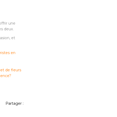
ffrir une
es deux.
asion, et
uristes en
t de fleurs
gence?
Partager :