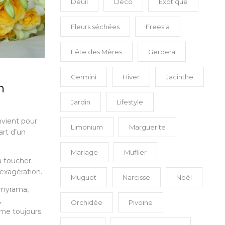
Deuil
Déco
Exotique
Fleurs séchées
Freesia
Fête des Mères
Gerbera
Germini
Hiver
Jacinthe
n
Jardin
Lifestyle
nvient pour
Limonium
Marguerite
part d’un
Mariage
Muflier
à toucher.
 exagération.
Muguet
Narcisse
Noël
omyrama,
,
Orchidée
Pivoine
ime toujours