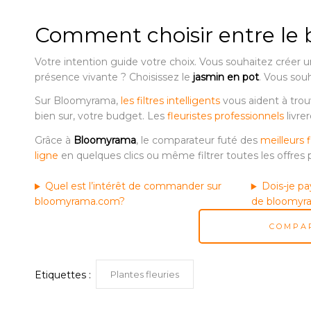
Comment choisir entre le 
Votre intention guide votre choix. Vous souhaitez créer un
présence vivante ? Choisissez le
jasmin en pot
. Vous sou
Sur Bloomyrama,
les filtres intelligents
vous aident à trouv
bien sur, votre budget. Les
fleuristes professionnels
livre
Grâce à
Bloomyrama
, le comparateur futé des
meilleurs f
ligne
en quelques clics ou même filtrer toutes les offres
Quel est l’intérêt de commander sur
Dois-je pa
bloomyrama.com?
de bloomyr
COMPAR
Plantes fleuries
Etiquettes :