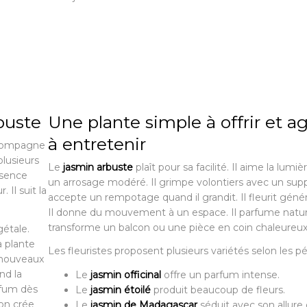
buste
Une plante simple à offrir et a
à entretenir
accompagne
plusieurs
Le
jasmin arbuste
plaît pour sa facilité. Il aime la lumiè
ésence
un arrosage modéré. Il grimpe volontiers avec un suppo
 Il suit la
accepte un rempotage quand il grandit. Il fleurit gén
Il donne du mouvement à un espace. Il parfume nature
transforme un balcon ou une pièce en coin chaleureux
gétale.
a plante
Les fleuristes proposent plusieurs variétés selon les pé
e nouveaux
nd la
Le
jasmin officinal
offre un parfum intense.
rfum dès
Le
jasmin étoilé
produit beaucoup de fleurs.
ion crée
Le
jasmin de Madagascar
séduit avec son allure 