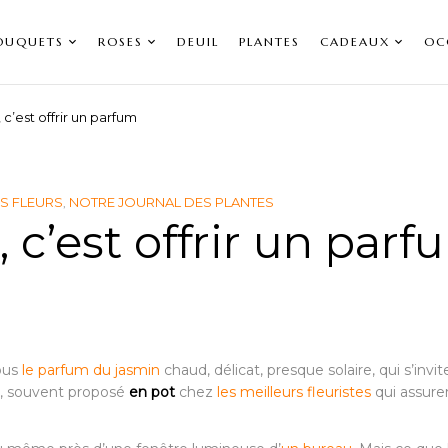
OUQUETS
ROSES
DEUIL
PLANTES
CADEAUX
OC
, c’est offrir un parfum
S FLEURS
NOTRE JOURNAL DES PLANTES
,
, c’est offrir un par
tous
le parfum du jasmin
chaud, délicat, presque solaire, qui s’invi
tar, souvent proposé
en pot
chez
les meilleurs fleuristes
qui assure