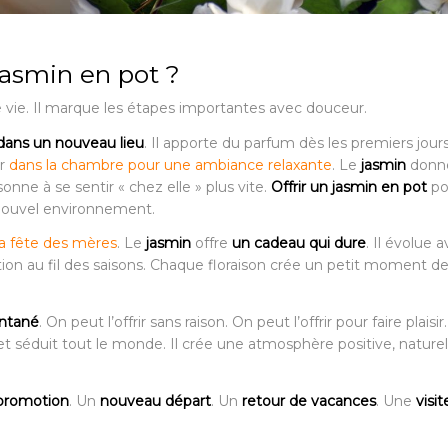
jasmin en pot ?
ie. Il marque les étapes importantes avec douceur.
n dans un nouveau lieu
. Il apporte du parfum dès les premiers jour
er
dans la chambre pour une ambiance relaxante
. Le
jasmin
donn
sonne à se sentir « chez elle » plus vite.
Offrir un jasmin en pot
po
 nouvel environnement.
la fête des mères
. Le
jasmin
offre
un cadeau qui dure
. Il évolue a
ttention au fil des saisons. Chaque floraison crée un petit moment de
ntané
. On peut l’offrir sans raison. On peut l’offrir pour faire plaisir.
t séduit tout le monde. Il crée une atmosphère positive, naturel
promotion
. Un
nouveau départ
. Un
retour de vacances
. Une
visi